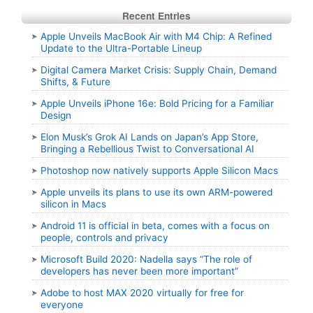
Recent Entries
Apple Unveils MacBook Air with M4 Chip: A Refined
Update to the Ultra-Portable Lineup
Digital Camera Market Crisis: Supply Chain, Demand
Shifts, & Future
Apple Unveils iPhone 16e: Bold Pricing for a Familiar
Design
Elon Musk’s Grok AI Lands on Japan’s App Store,
Bringing a Rebellious Twist to Conversational AI
Photoshop now natively supports Apple Silicon Macs
Apple unveils its plans to use its own ARM-powered
silicon in Macs
Android 11 is official in beta, comes with a focus on
people, controls and privacy
Microsoft Build 2020: Nadella says “The role of
developers has never been more important”
Adobe to host MAX 2020 virtually for free for
everyone