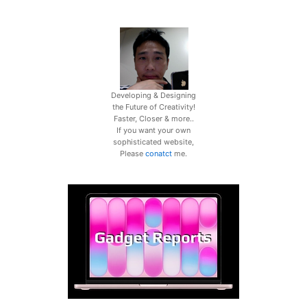
Developing & Designing
the Future of Creativity!
Faster, Closer & more..
If you want your own
sophisticated website,
Please
conatct
me.