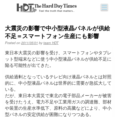
Skip
to
大震災の影響で中小型液晶パネルが供給
content
不足＝スマートフォン生産にも影響
Posted on
2011/05/01
by
team HDT
東日本大震災の影響を受け、スマートフォンやタブレ
ット型端末などに使う中小型液晶パネルが供給不足に
陥る可能性が出てきた。
供給過剰となっているテレビ向け液晶パネルとは対照
的に、中小型液晶パネルは世界的に需要が急拡大して
いる。
だが、東日本大震災で東北の電子部品メーカーが被害
を受けたうえ、電力不足や工業用ガスの調達難、部材
や装置の生産水準低下、原料の高騰などにより、中小
型パネルの安定供給が困難になりつつある。