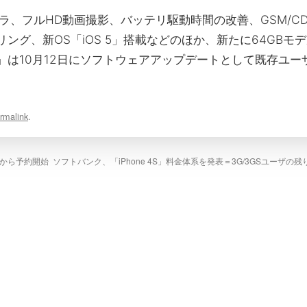
素カメラ、フルHD動画撮影、バッテリ駆動時間の改善、GSM/C
layミラーリング、新OS「iOS 5」搭載などのほか、新たに64G
5」は10月12日にソフトウェアアップデートとして既存ユ
rmalink
.
6時から予約開始
ソフトバンク、「iPhone 4S」料金体系を発表＝3G/3GSユーザ