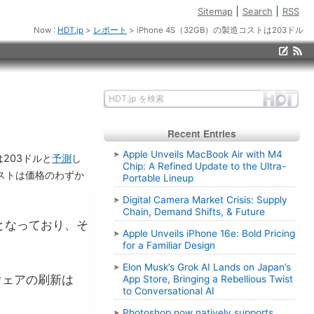
Sitemap
Search
RSS
Now :
HDT.jp
>
レポート
> iPhone 4S（32GB）の製造コストは203ドル
Recent Entries
Apple Unveils MacBook Air with M4
は203ドルと
予測
し
Chip: A Refined Update to the Ultra-
コストは価格のわずか
Portable Lineup
Digital Camera Market Crisis: Supply
Chain, Demand Shifts, & Future
どとなっており、そ
Apple Unveils iPhone 16e: Bold Pricing
for a Familiar Design
Elon Musk’s Grok AI Lands on Japan’s
ウェアの刷新は
App Store, Bringing a Rebellious Twist
to Conversational AI
Photoshop now natively supports